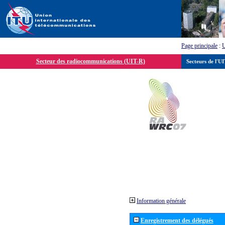
Page principale
:
Secteur des radiocommunications (UIT-R)
Secteurs de l'U
Information générale
Enregistrement des délégués