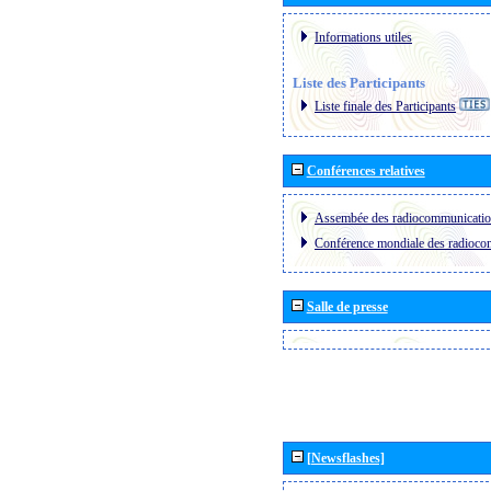
Informations utiles
Liste des Participants
Liste finale des Participants
Conférences relatives
Assembée des radiocommunicati
Conférence mondiale des radioc
Salle de presse
[Newsflashes]