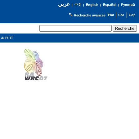
عربي
English
Español
Русский
|
中文
|
|
|
Recherche avancée
 de l'UIT