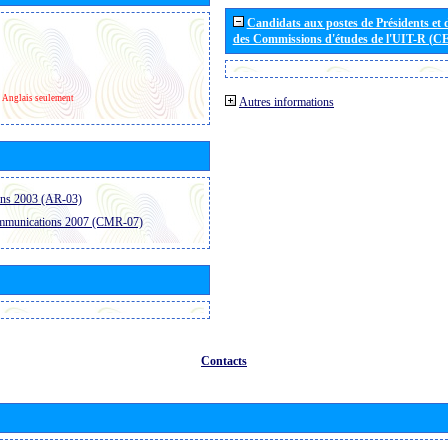
Candidats aux postes de Présidents et 
des Commissions d'études de l'UIT-R (C
Anglais seulement
Autres informations
ons 2003 (AR-03)
ommunications 2007 (CMR-07)
Contacts