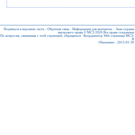
Подняться в верхнюю часть
-
Обратная связь
-
Информация для контактов
-
Знак охраны
авторского права © МСЭ 2026
Все права сохранены
По вопросам, связанным с этой страницей, обращаться :
Координатор Web-страницы МСЭ-
R
Обновлено : 2013-01-30