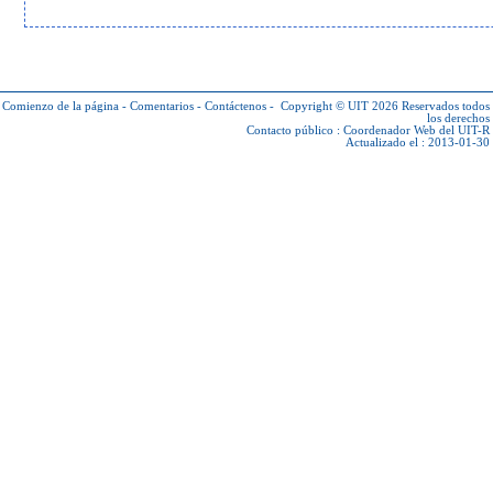
Comienzo de la página
-
Comentarios
-
Contáctenos
-
Copyright © UIT 2026
Reservados todos
los derechos
Contacto público :
Coordenador Web del UIT-R
Actualizado el : 2013-01-30