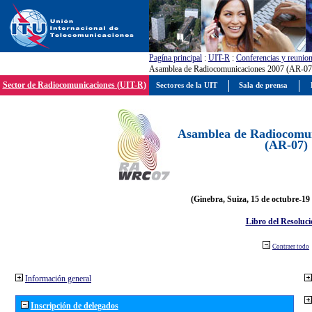
Pagína principal
:
UIT-R
:
Conferencias y reunio
Asamblea de Radiocomunicaciones 2007 (AR-07
Sector de Radiocomunicaciones (UIT-R)
Sectores de la UIT
Sala de prensa
Asamblea de Radiocomun
(AR-07)
(Ginebra, Suiza, 15 de octubre-19
Libro del Resoluci
Contraer todo
Información general
Inscripción de delegados