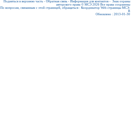
Подняться в верхнюю часть
-
Обратная связь
-
Информация для контактов
-
Знак охраны
авторского права © МСЭ 2026
Все права сохранены
По вопросам, связанным с этой страницей, обращаться :
Координатор Web-страницы МСЭ-
R
Обновлено : 2013-01-30