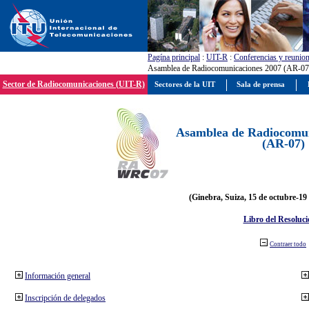
Pagína principal
:
UIT-R
:
Conferencias y reunio
Asamblea de Radiocomunicaciones 2007 (AR-07
Sector de Radiocomunicaciones (UIT-R)
Sectores de la UIT
Sala de prensa
Asamblea de Radiocomun
(AR-07)
(Ginebra, Suiza, 15 de octubre-19
Libro del Resoluci
Contraer todo
Información general
Inscripción de delegados