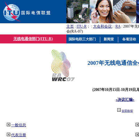
主页
:
ITU-R
； :
大会和会议
; :
RA
: 2007
会(RA-07)
无线电通信部门(ITU-R)
国际电联三大部门
新闻室
各项活动
2007年无线电通信全会(
(2007年10月15日-10月19日
«决议汇编»
全部收缩
一般信息
代表注册