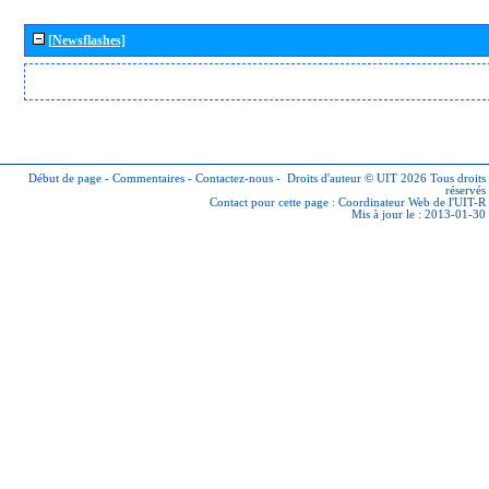
[Newsflashes]
Début de page
-
Commentaires
-
Contactez-nous
-
Droits d'auteur © UIT 2026
Tous droits
réservés
Contact pour cette page :
Coordinateur Web de l'UIT-R
Mis à jour le : 2013-01-30