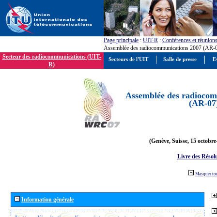
Page principale
:
UIT-R
:
Conférences et réunion
Assemblée des radiocommunications 2007 (AR-
Secteur des radiocommunications (UIT-
Secteurs de l'UIT
Salle de presse
E
R)
Assemblée des radiocom
(AR-07
(Genève, Suisse, 15 octobre
Livre des Résol
Masquer to
Information générale