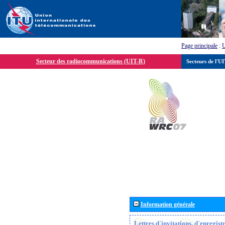
Page principale
:
Secteur des radiocommunications (UIT-R)
Secteurs de l'U
Information générale
Lettres d´invitations, d´enregis