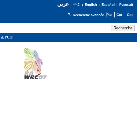
عربي
English
Español
Русский
|
中文
|
|
|
Recherche avancée
 de l'UIT