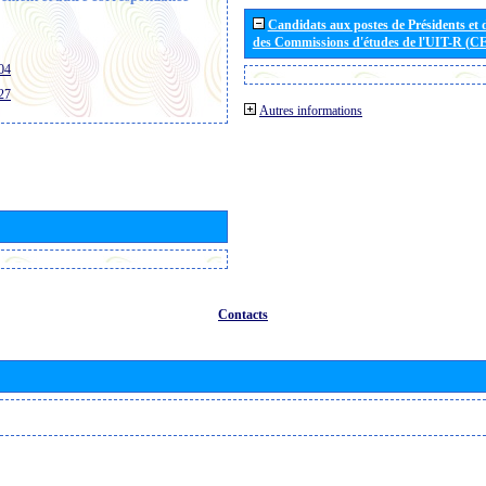
Candidats aux postes de Présidents et 
des Commissions d'études de l'UIT-R (C
04
27
Autres informations
Contacts