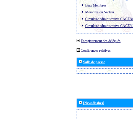
Etats Membres
Membres du Secteur
Circulaire administrative CACE/4
Circulaire administrative CACE/4
Enregistrement des délégués
Conférences relatives
Salle de presse
[Newsflashes]