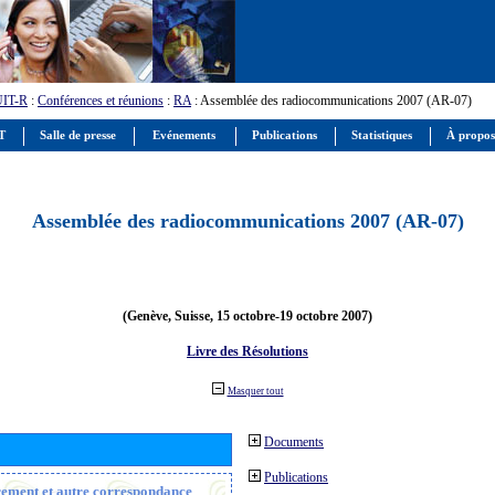
UIT-R
:
Conférences et réunions
:
RA
: Assemblée des radiocommunications 2007 (AR-07)
IT
Salle de presse
Evénements
Publications
Statistiques
À propos
Assemblée des radiocommunications 2007 (AR-07)
(Genève, Suisse, 15 octobre-19 octobre 2007)
Livre des Résolutions
Masquer tout
Documents
Publications
trement et autre correspondance