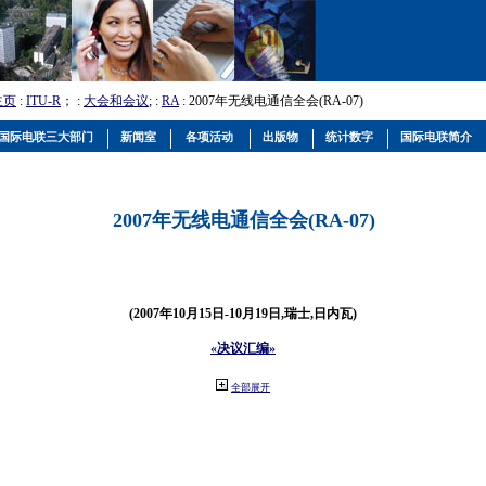
主页
:
ITU-R
； :
大会和会议
; :
RA
: 2007年无线电通信全会(RA-07)
国际电联三大部门
新闻室
各项活动
出版物
统计数字
国际电联简介
2007年无线电通信全会(RA-07)
(2007年10月15日-10月19日,瑞士,日内瓦)
«决议汇编»
全部展开