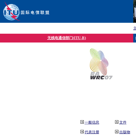
无线电通信部门(ITU-R)
一般信息
文件
代表注册
出版物