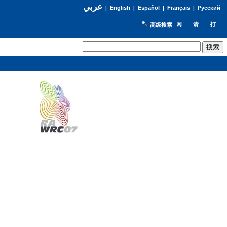
عربي
English
Español
Français
Русский
|
|
|
|
高级搜索