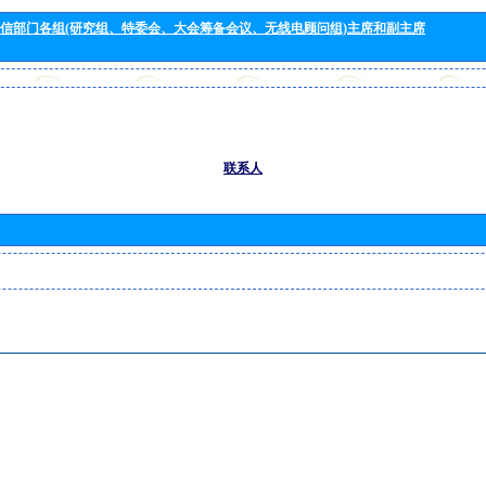
信部门各组(研究组、特委会、大会筹备会议、无线电顾问组)主席和副主席
联系人