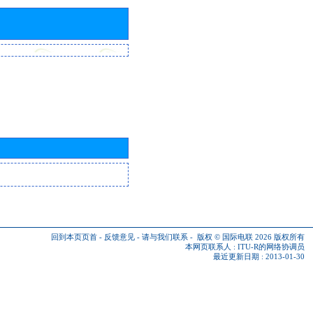
回到本页页首
-
反馈意见
-
请与我们联系
-
版权 © 国际电联 2026
版权所有
本网页联系人 :
ITU-R的网络协调员
最近更新日期 : 2013-01-30