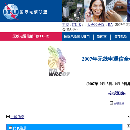
主页
:
ITU-R
； :
大会和会议
; :
RA
: 2007
会(RA-07)
无线电通信部门(ITU-R)
国际电联三大部门
新闻室
各项活动
2007年无线电通信全会(
(2007年10月15日-10月19日
«决议汇编»
全部收缩
一般信息
代表注册