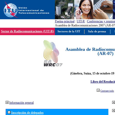
Pagína principal
:
UIT-R
:
Conferencias y reunio
Asamblea de Radiocomunicaciones 2007 (AR-07
Sector de Radiocomunicaciones (UIT-R)
Sectores de la UIT
Sala de prensa
Asamblea de Radiocomun
(AR-07)
(Ginebra, Suiza, 15 de octubre-19
Libro del Resoluci
Contraer todo
Información general
Inscripción de delegados