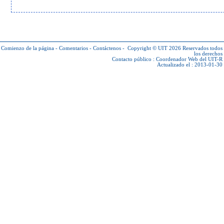
Comienzo de la página
-
Comentarios
-
Contáctenos
-
Copyright © UIT 2026
Reservados todos
los derechos
Contacto público :
Coordenador Web del UIT-R
Actualizado el : 2013-01-30