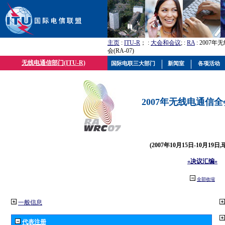
主页
:
ITU-R
； :
大会和会议
; :
RA
: 2007
会(RA-07)
无线电通信部门(ITU-R)
国际电联三大部门
新闻室
各项活动
2007年无线电通信全会(
(2007年10月15日-10月19日
«决议汇编»
全部收缩
一般信息
代表注册