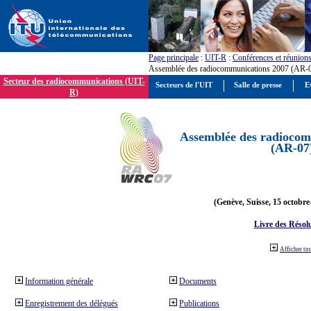
Page principale
:
UIT-R
:
Conférences et réunion
Assemblée des radiocommunications 2007 (AR-
Secteur des radiocommunications (UIT-
Secteurs de l'UIT
Salle de presse
E
R)
Assemblée des radiocom
(AR-07
(Genève, Suisse, 15 octobre
Livre des Résol
Afficher to
Information générale
Documents
Enregistrement des délégués
Publications