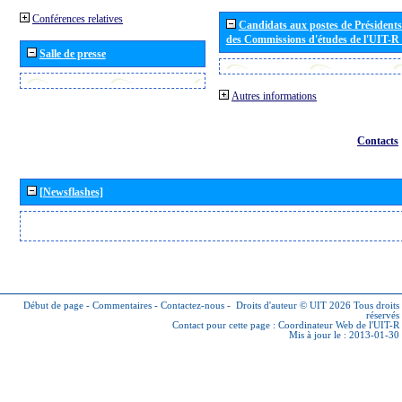
Conférences relatives
Candidats aux postes de Présidents 
des Commissions d'études de l'UIT-R
Salle de presse
Autres informations
Contacts
[Newsflashes]
Début de page
-
Commentaires
-
Contactez-nous
-
Droits d'auteur © UIT 2026
Tous droits
réservés
Contact pour cette page :
Coordinateur Web de l'UIT-R
Mis à jour le : 2013-01-30