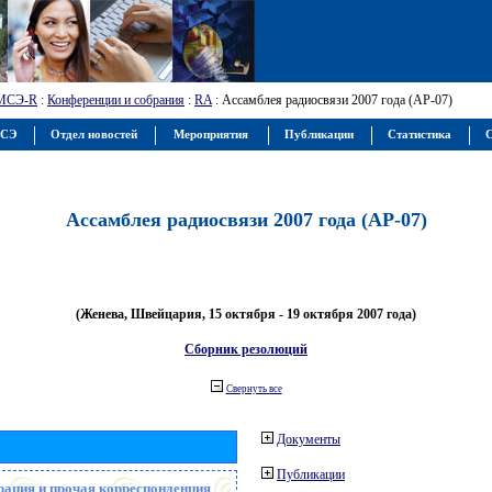
МСЭ-R
:
Конференции и собрания
:
RA
: Ассамблея радиосвязи 2007 года (АР-07)
МСЭ
Отдел новостей
Мероприятия
Публикации
Статистика
С
Ассамблея радиосвязи 2007 года (АР-07)
(Женева, Швейцария, 15 октября - 19 октября 2007 года)
Сборник резолюций
Свернуть все
Документы
Публикации
рация и прочая корреспонденция