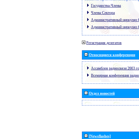
Государства-Члены
Члены Сектора
Административный циркуляр
Административный циркуляр
Регистрация делегатов
Относящиеся конференции
Ассамблея радиосвязи 2003 го
Всемирная конференция радио
Отдел новостей
[Newsflashes]