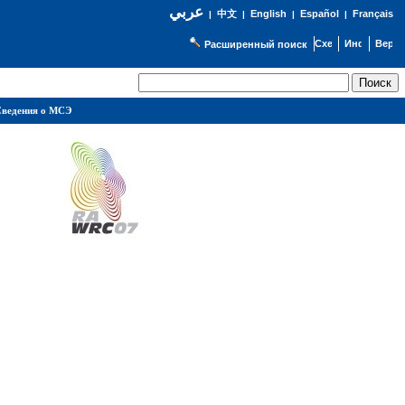
عربي
English
Español
Français
|
中文
|
|
|
Расширенный поиск
ведения о МСЭ