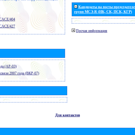
Кандидаты на посты председателей
групп МСЭ-R (ИК, СК, ПСК, КГР)
 CACE/404
 CACE/427
Прочая информация
да (АР-03)
связи 2007 года (ВКР-07)
Для контактов