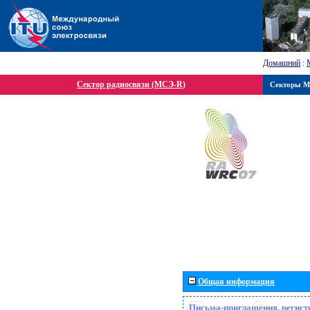
Домашний
:
Сектор радиосвязи (МСЭ-R)
Секторы 
Общая информация
Письма-приглашения, регист