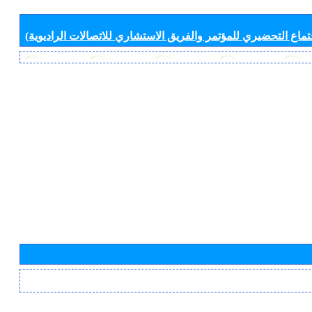
جتماع التحضيري للمؤتمر والفريق الاستشاري للاتصالات الراديوية)