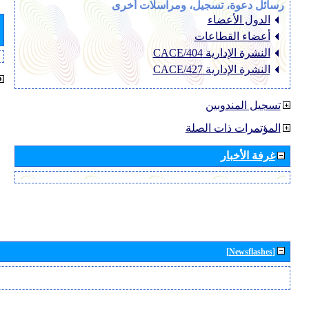
رسائل دعوة، تسجيل، ومراسلات أخرى
الدول الأعضاء
أعضاء القطاعات
النشرة الإدارية CACE/404
النشرة الإدارية CACE/427
تسجيل المندوبين
المؤتمرات ذات الصلة
غرفة الأخبار
[Newsflashes]