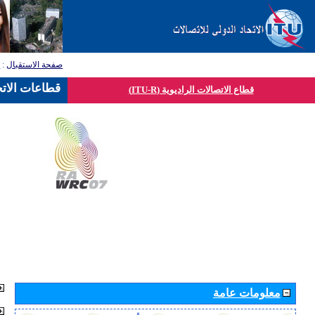
صفحة الاستقبال
:
ق
قطاعات الاتح
قطاع الاتصالات الراديوية (ITU-R)
معلومات عامة