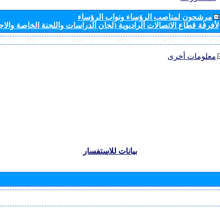
مرشحون لمناصب الرؤساء ونواب الرؤساء
لأفرقة قطاع الاتصالات الراديوية (لجان الدراسات واللجنة الخاصة والا
معلومات أخرى
بيانات للاستفسار