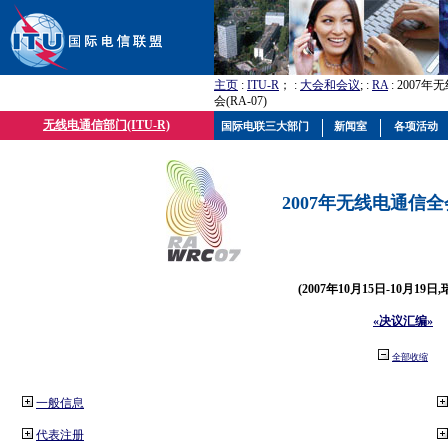
主页
:
ITU-R
； :
大会和会议
; :
RA
: 2007
会(RA-07)
无线电通信部门(ITU-R)
国际电联三大部门
新闻室
各项活动
2007年无线电通信全会(
(2007年10月15日-10月19日
«决议汇编»
全部收缩
一般信息
代表注册