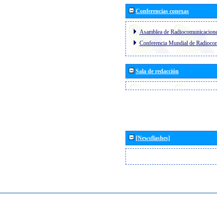
Conferencias conexas
Asamblea de Radiocomunicacion
Conferencia Mundial de Radioc
Sala de redacción
[Newsflashes]