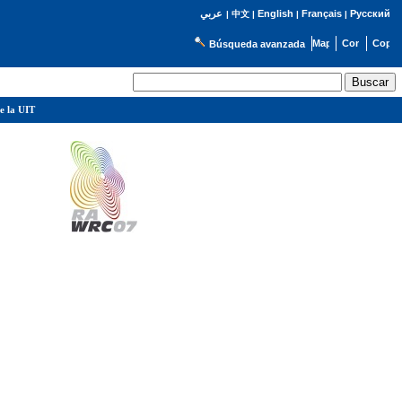
English
Français
Русский
عربي
|
中文
|
|
|
Búsqueda avanzada
e la UIT