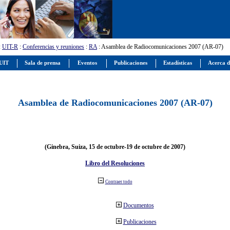
:
UIT-R
:
Conferencias y reuniones
:
RA
: Asamblea de Radiocomunicaciones 2007 (AR-07)
 UIT
Sala de prensa
Eventos
Publicaciones
Estadísticas
Acerca d
Asamblea de Radiocomunicaciones 2007 (AR-07)
(Ginebra, Suiza, 15 de octubre-19 de octubre de 2007)
Libro del Resoluciones
Contraer todo
Documentos
Publicaciones