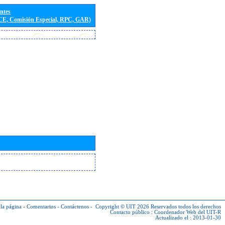
entes
(CE, Comisión Especial, RPC, GAR)
la página
-
Comentarios
-
Contáctenos
-
Copyright © UIT 2026
Reservados todos los derechos
Contacto público :
Coordenador Web del UIT-R
Actualizado el : 2013-01-30