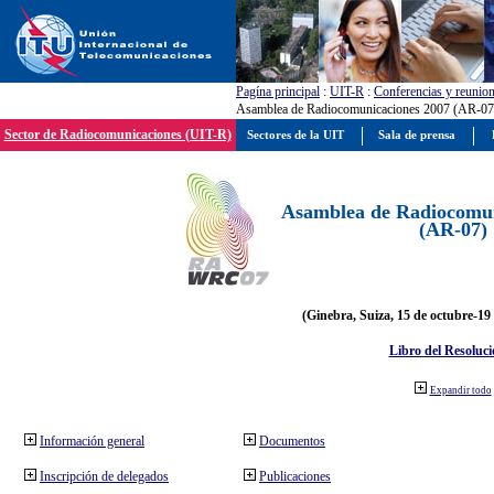
Pagína principal
:
UIT-R
:
Conferencias y reunio
Asamblea de Radiocomunicaciones 2007 (AR-07
Sector de Radiocomunicaciones (UIT-R)
Sectores de la UIT
Sala de prensa
Asamblea de Radiocomun
(AR-07)
(Ginebra, Suiza, 15 de octubre-19
Libro del Resoluci
Expandir todo
Información general
Documentos
Inscripción de delegados
Publicaciones