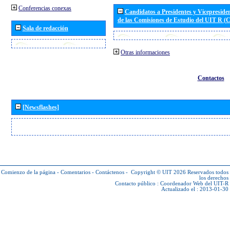
Conferencias conexas
Candidatos a Presidentes y Vicepreside
de las Comisiones de Estudio del UIT R 
Sala de redacción
Otras informaciones
Contactos
[Newsflashes]
Comienzo de la página
-
Comentarios
-
Contáctenos
-
Copyright © UIT 2026
Reservados todos
los derechos
Contacto público :
Coordenador Web del UIT-R
Actualizado el : 2013-01-30