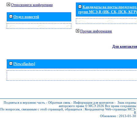
Относящиеся конференции
Кандидаты на посты председател
групп МСЭ-R (ИК, СК, ПСК, КГР)
Отдел новостей
Прочая информация
Для контакто
[Newsflashes]
Подняться в верхнюю часть
-
Обратная связь
-
Информация для контактов
-
Знак охраны
авторского права © МСЭ 2026
Все права сохранены
По вопросам, связанным с этой страницей, обращаться :
Координатор Web-страницы МСЭ-
R
Обновлено : 2013-01-30