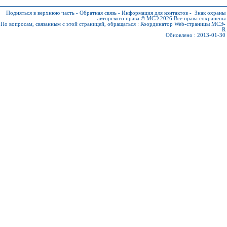
Подняться в верхнюю часть
-
Обратная связь
-
Информация для контактов
-
Знак охраны
авторского права © МСЭ 2026
Все права сохранены
По вопросам, связанным с этой страницей, обращаться :
Координатор Web-страницы МСЭ-
R
Обновлено : 2013-01-30