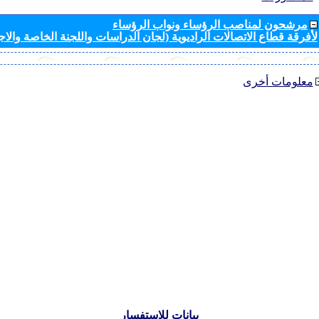
مرشحون لمناصب الرؤساء ونواب الرؤساء
لأفرقة قطاع الاتصالات الراديوية (لجان الدراسات واللجنة الخاصة والا
معلومات أخرى
بيانات للاستفسار