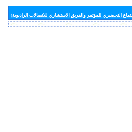
جتماع التحضيري للمؤتمر والفريق الاستشاري للاتصالات الراديوية)