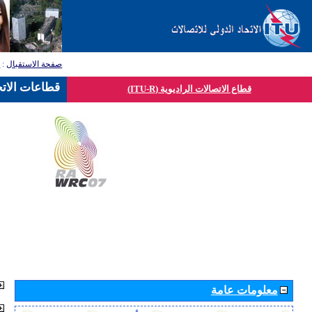
صفحة الاستقبال
:
ق
قطاعات الاتح
قطاع الاتصالات الراديوية (ITU-R)
معلومات عامة