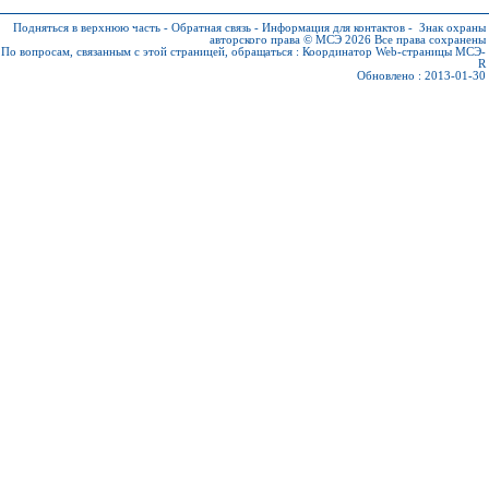
Подняться в верхнюю часть
-
Обратная связь
-
Информация для контактов
-
Знак охраны
авторского права © МСЭ 2026
Все права сохранены
По вопросам, связанным с этой страницей, обращаться :
Координатор Web-страницы МСЭ-
R
Обновлено : 2013-01-30