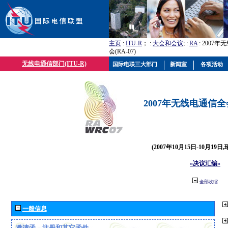
主页
:
ITU-R
； :
大会和会议
; :
RA
: 2007
会(RA-07)
无线电通信部门(ITU-R)
国际电联三大部门
新闻室
各项活动
2007年无线电通信全会(
(2007年10月15日-10月19日
«决议汇编»
全部收缩
一般信息
邀请函、注册和其它函件