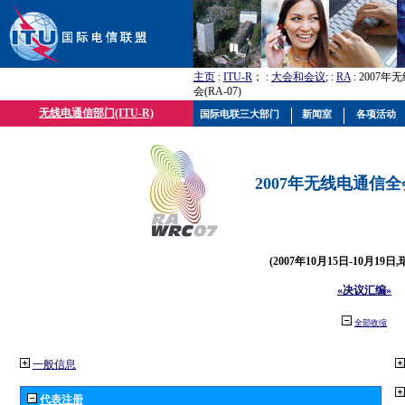
主页
:
ITU-R
； :
大会和会议
; :
RA
: 2007
会(RA-07)
无线电通信部门(ITU-R)
国际电联三大部门
新闻室
各项活动
2007年无线电通信全会(
(2007年10月15日-10月19日
«决议汇编»
全部收缩
一般信息
代表注册