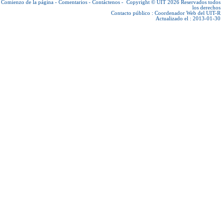
Comienzo de la página
-
Comentarios
-
Contáctenos
-
Copyright © UIT 2026
Reservados todos
los derechos
Contacto público :
Coordenador Web del UIT-R
Actualizado el : 2013-01-30