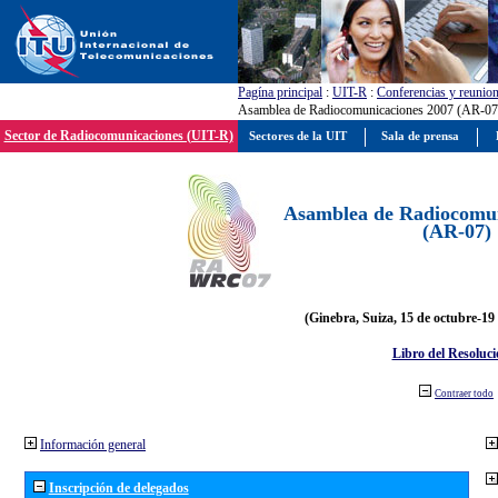
Pagína principal
:
UIT-R
:
Conferencias y reunio
Asamblea de Radiocomunicaciones 2007 (AR-07
Sector de Radiocomunicaciones (UIT-R)
Sectores de la UIT
Sala de prensa
Asamblea de Radiocomun
(AR-07)
(Ginebra, Suiza, 15 de octubre-19
Libro del Resoluci
Contraer todo
Información general
Inscripción de delegados