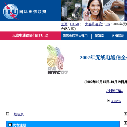
主页
:
ITU-R
； :
大会和会议
; :
RA
: 2007
会(RA-07)
无线电通信部门(ITU-R)
国际电联三大部门
新闻室
各项活动
2007年无线电通信全会(
(2007年10月15日-10月19日
«决议汇编»
全部收缩
一般信息
代表注册