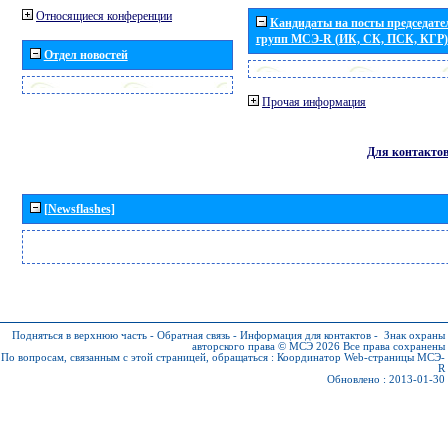
Относящиеся конференции
Кандидаты на посты председател
групп МСЭ-R (ИК, СК, ПСК, КГР)
Отдел новостей
Прочая информация
Для контакто
[Newsflashes]
Подняться в верхнюю часть
-
Обратная связь
-
Информация для контактов
-
Знак охраны
авторского права © МСЭ 2026
Все права сохранены
По вопросам, связанным с этой страницей, обращаться :
Координатор Web-страницы МСЭ-
R
Обновлено : 2013-01-30