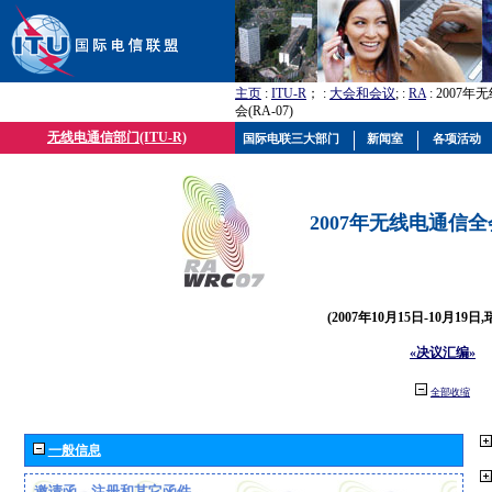
主页
:
ITU-R
； :
大会和会议
; :
RA
: 2007
会(RA-07)
无线电通信部门(ITU-R)
国际电联三大部门
新闻室
各项活动
2007年无线电通信全会(
(2007年10月15日-10月19日
«决议汇编»
全部收缩
一般信息
邀请函、注册和其它函件