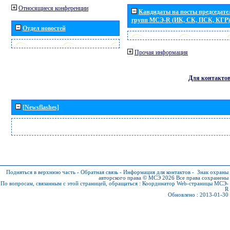
Относящиеся конференции
Кандидаты на посты председател
групп МСЭ-R (ИК, СК, ПСК, КГР)
Отдел новостей
Прочая информация
Для контакто
[Newsflashes]
Подняться в верхнюю часть
-
Обратная связь
-
Информация для контактов
-
Знак охраны
авторского права © МСЭ 2026
Все права сохранены
По вопросам, связанным с этой страницей, обращаться :
Координатор Web-страницы МСЭ-
R
Обновлено : 2013-01-30