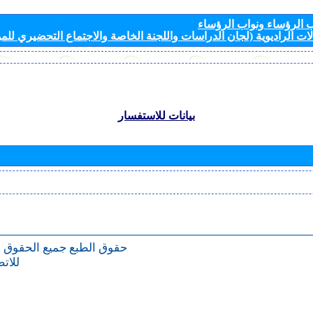
الرؤساء ونواب الرؤساء
ات الراديوية (لجان الدراسات واللجنة الخاصة والاجتماع التحضيري للمؤ
بيانات للاستفسار
حقوق الطبع
جميع الحقوق 
للات