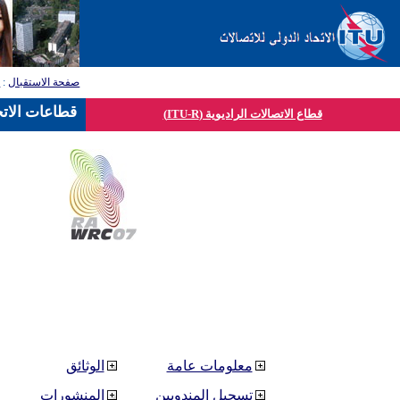
صفحة الاستقبال
:
ق
قطاعات الاتح
قطاع الاتصالات الراديوية (ITU-R)
معلومات عامة
الوثائق
تسجيل المندوبين
المنشورات