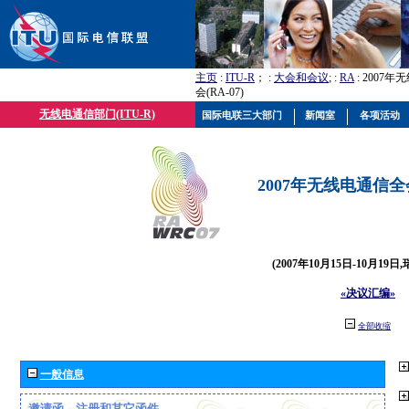
主页
:
ITU-R
； :
大会和会议
; :
RA
: 2007
会(RA-07)
无线电通信部门(ITU-R)
国际电联三大部门
新闻室
各项活动
2007年无线电通信全会(
(2007年10月15日-10月19日
«决议汇编»
全部收缩
一般信息
邀请函、注册和其它函件