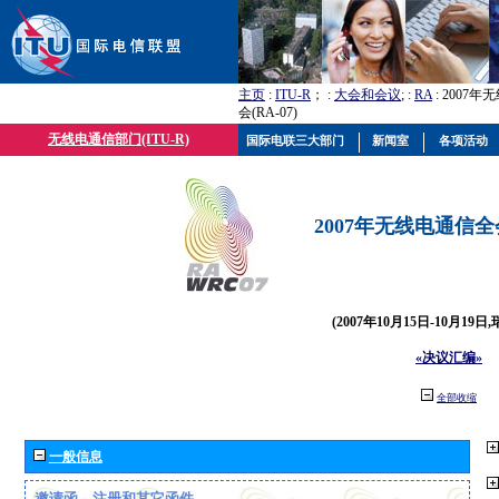
主页
:
ITU-R
； :
大会和会议
; :
RA
: 2007
会(RA-07)
无线电通信部门(ITU-R)
国际电联三大部门
新闻室
各项活动
2007年无线电通信全会(
(2007年10月15日-10月19日
«决议汇编»
全部收缩
一般信息
邀请函、注册和其它函件