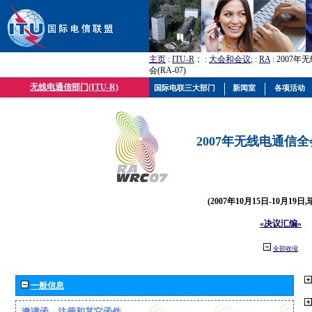
主页
:
ITU-R
； :
大会和会议
; :
RA
: 2007
会(RA-07)
无线电通信部门(ITU-R)
国际电联三大部门
新闻室
各项活动
2007年无线电通信全会(
(2007年10月15日-10月19日
«决议汇编»
全部收缩
一般信息
邀请函、注册和其它函件