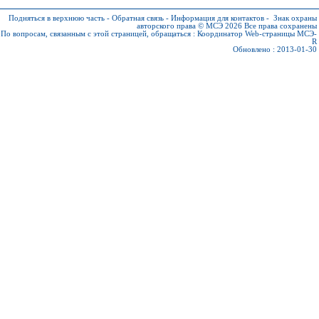
Подняться в верхнюю часть
-
Обратная связь
-
Информация для контактов
-
Знак охраны
авторского права © МСЭ 2026
Все права сохранены
По вопросам, связанным с этой страницей, обращаться :
Координатор Web-страницы МСЭ-
R
Обновлено : 2013-01-30