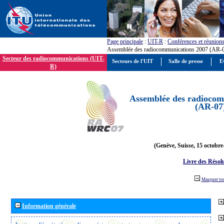
Page principale
:
UIT-R
:
Conférences et réunion
Assemblée des radiocommunications 2007 (AR-
Secteur des radiocommunications (UIT-
Secteurs de l'UIT
Salle de presse
E
R)
Assemblée des radiocom
(AR-07
(Genève, Suisse, 15 octobre
Livre des Résol
Masquer to
Information générale