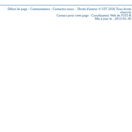
Début de page
-
Commentaires
-
Contactez-nous
-
Droits d'auteur © UIT 2026
Tous droits
réservés
Contact pour cette page :
Coordinateur Web de l'UIT-R
Mis à jour le : 2013-01-30