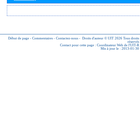
Début de page
-
Commentaires
-
Contactez-nous
-
Droits d'auteur © UIT 2026
Tous droits
réservés
Contact pour cette page :
Coordinateur Web de l'UIT-R
Mis à jour le : 2013-01-30