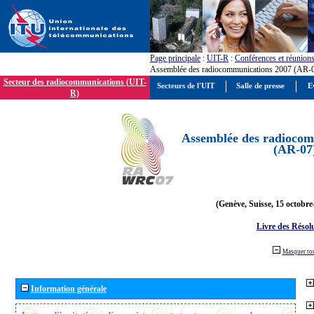
Page principale
:
UIT-R
:
Conférences et réunion
Assemblée des radiocommunications 2007 (AR-
Secteur des radiocommunications (UIT-
Secteurs de l'UIT
Salle de presse
E
R)
Assemblée des radiocom
(AR-07
(Genève, Suisse, 15 octobre
Livre des Résol
Masquer to
Information générale