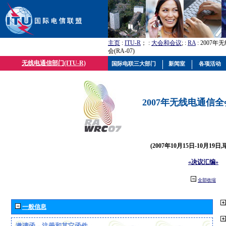
主页
:
ITU-R
； :
大会和会议
; :
RA
: 2007
会(RA-07)
无线电通信部门(ITU-R)
国际电联三大部门
新闻室
各项活动
2007年无线电通信全会(
(2007年10月15日-10月19日
«决议汇编»
全部收缩
一般信息
邀请函、注册和其它函件