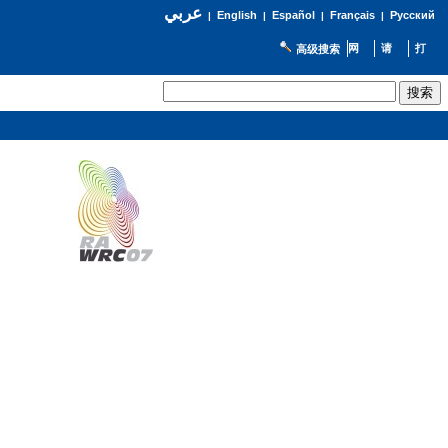
عربي
English
Español
Français
Русский
|
|
|
|
高级搜索