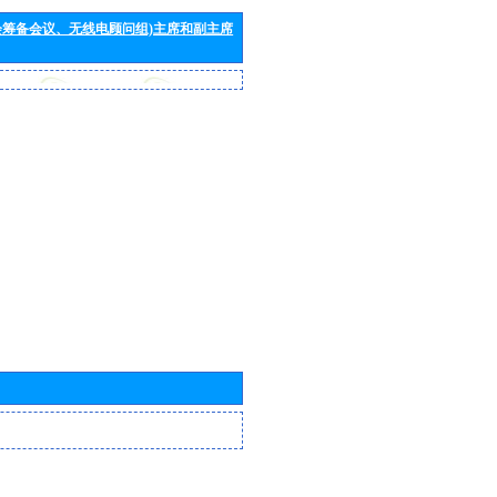
会筹备会议、无线电顾问组)主席和副主席