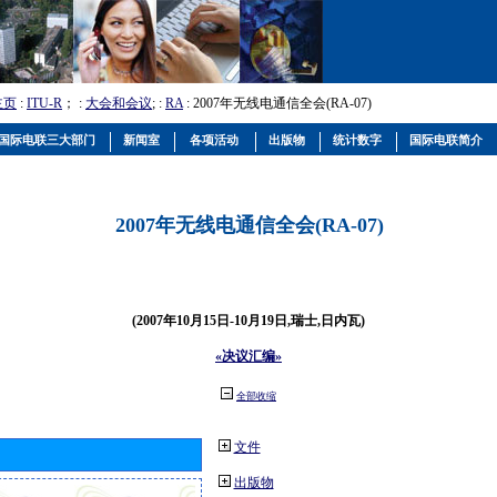
主页
:
ITU-R
； :
大会和会议
; :
RA
: 2007年无线电通信全会(RA-07)
国际电联三大部门
新闻室
各项活动
出版物
统计数字
国际电联简介
2007年无线电通信全会(RA-07)
(2007年10月15日-10月19日,瑞士,日内瓦)
«决议汇编»
全部收缩
文件
出版物