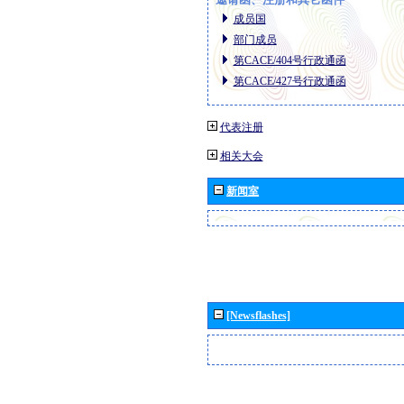
成员国
部门成员
第CACE/404号行政通函
第CACE/427号行政通函
代表注册
相关大会
新闻室
[Newsflashes]