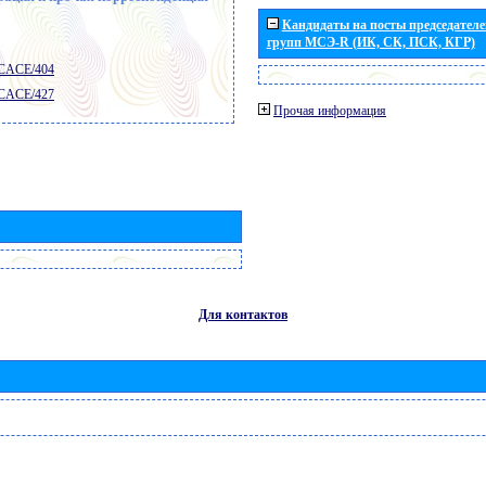
Кандидаты на посты председателей
групп МСЭ-R (ИК, СК, ПСК, КГР)
 CACE/404
 CACE/427
Прочая информация
Для контактов