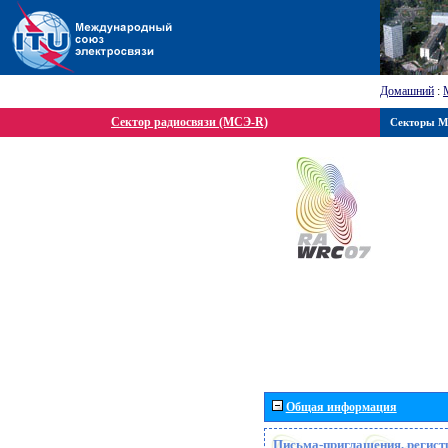
Домашний
:
Сектор радиосвязи (МСЭ-R)
Секторы 
Общая информация
Письма-приглашения, регист