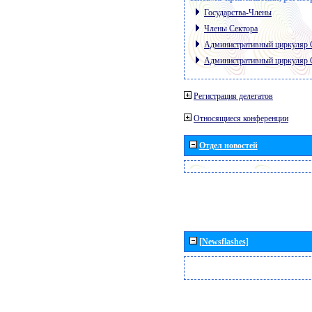
Государства-Члены
Члены Сектора
Административный циркуляр
Административный циркуляр
Регистрация делегатов
Относящиеся конференции
Отдел новостей
[Newsflashes]