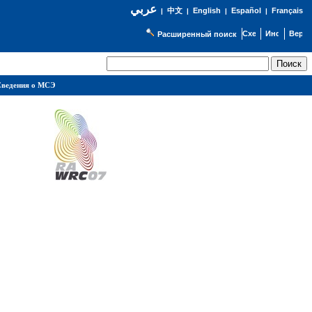
عربي
English
Español
Français
|
中文
|
|
|
Расширенный поиск
ведения о МСЭ