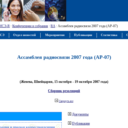
МСЭ-R
:
Конференции и собрания
:
RA
: Ассамблея радиосвязи 2007 года (АР-07)
МСЭ
Отдел новостей
Мероприятия
Публикации
Статистика
С
Ассамблея радиосвязи 2007 года (АР-07)
(Женева, Швейцария, 15 октября - 19 октября 2007 года)
Сборник резолюций
Свернуть все
Документы
Публикации
рация и прочая корреспонденция