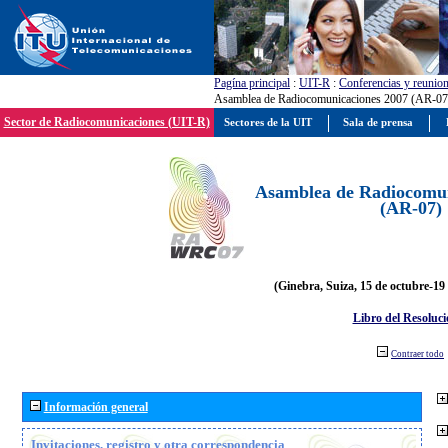
Pagína principal
:
UIT-R
:
Conferencias y reunio
Asamblea de Radiocomunicaciones 2007 (AR-07
Sector de Radiocomunicaciones (UIT-R)
Sectores de la UIT
Sala de prensa
Asamblea de Radiocomun
(AR-07)
(Ginebra, Suiza, 15 de octubre-19
Libro del Resoluci
Contraer todo
Información general
Invitaciones, registro y otra correspondencia