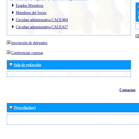
Estados Miembros
Miembros del Sector
Circulare administrativa CACE/404
Circulare administrativa CACE/427
Inscripción de delegados
Conferencias conexas
Sala de redacción
Contactos
[Newsflashes]