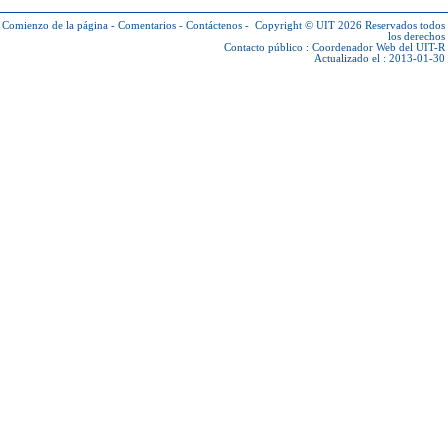
Comienzo de la página
-
Comentarios
-
Contáctenos
-
Copyright © UIT 2026
Reservados todos
los derechos
Contacto público :
Coordenador Web del UIT-R
Actualizado el : 2013-01-30