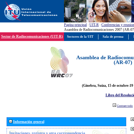
Pagína principal
:
UIT-R
:
Conferencias y reunio
Asamblea de Radiocomunicaciones 2007 (AR-07
Sector de Radiocomunicaciones (UIT-R)
Sectores de la UIT
Sala de prensa
Asamblea de Radiocomun
(AR-07)
(Ginebra, Suiza, 15 de octubre-19
Libro del Resoluci
Contraer todo
Información general
Invitaciones, registro y otra correspondencia