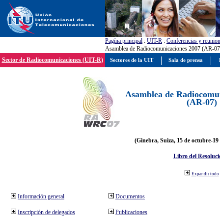
Pagína principal
:
UIT-R
:
Conferencias y reunio
Asamblea de Radiocomunicaciones 2007 (AR-07
Sector de Radiocomunicaciones (UIT-R)
Sectores de la UIT
Sala de prensa
Asamblea de Radiocomun
(AR-07)
(Ginebra, Suiza, 15 de octubre-19
Libro del Resoluci
Expandir todo
Información general
Documentos
Inscripción de delegados
Publicaciones