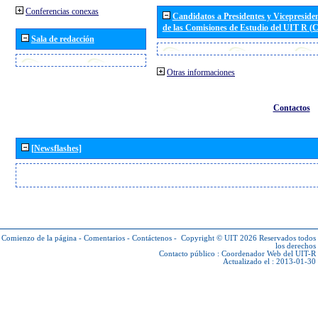
Conferencias conexas
Candidatos a Presidentes y Vicepreside
de las Comisiones de Estudio del UIT R 
Sala de redacción
Otras informaciones
Contactos
[Newsflashes]
Comienzo de la página
-
Comentarios
-
Contáctenos
-
Copyright © UIT 2026
Reservados todos
los derechos
Contacto público :
Coordenador Web del UIT-R
Actualizado el : 2013-01-30