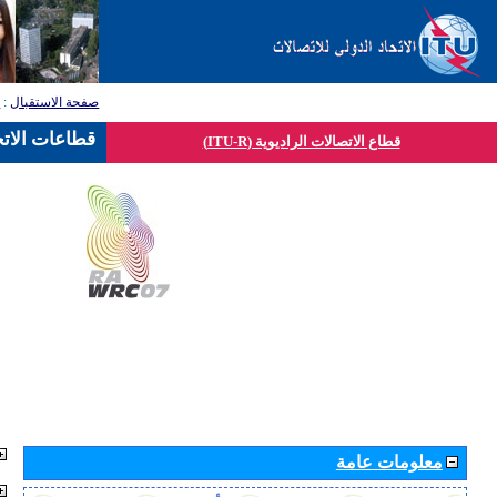
صفحة الاستقبال
:
ق
قطاعات الاتح
قطاع الاتصالات الراديوية (ITU-R)
معلومات عامة