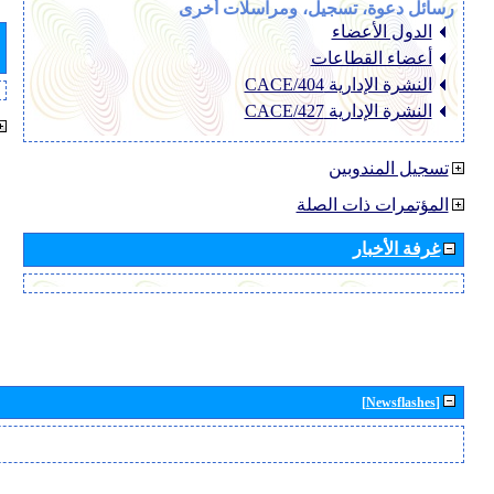
رسائل دعوة، تسجيل، ومراسلات أخرى
الدول الأعضاء
أعضاء القطاعات
النشرة الإدارية CACE/404
النشرة الإدارية CACE/427
تسجيل المندوبين
المؤتمرات ذات الصلة
غرفة الأخبار
[Newsflashes]