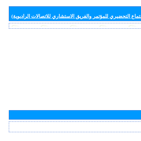
جتماع التحضيري للمؤتمر والفريق الاستشاري للاتصالات الراديوية)