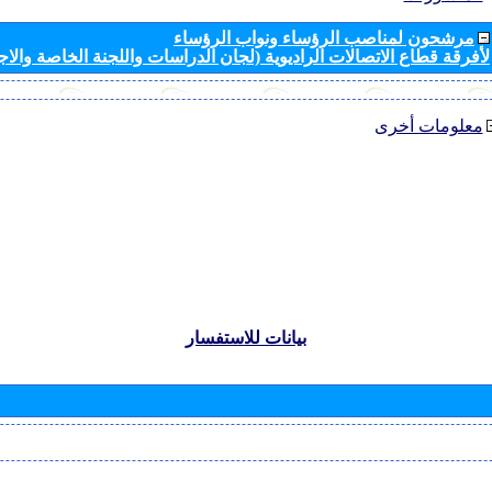
مرشحون لمناصب الرؤساء ونواب الرؤساء
لأفرقة قطاع الاتصالات الراديوية (لجان الدراسات واللجنة الخاصة والا
معلومات أخرى
بيانات للاستفسار