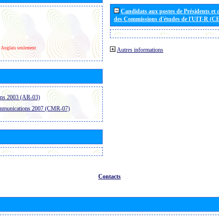
Candidats aux postes de Présidents et 
des Commissions d'études de l'UIT-R (C
Anglais seulement
Autres informations
ons 2003 (AR-03)
ommunications 2007 (CMR-07)
Contacts