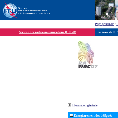
Page principale
:
Secteur des radiocommunications (UIT-R)
Secteurs de l'U
Information générale
Enregistrement des délégués