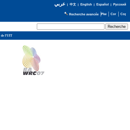
عربي
English
Español
Русский
|
中文
|
|
|
Recherche avancée
 de l'UIT