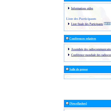
Informations utiles
Liste des Participants
Liste finale des Participants
Conférences relatives
Assembée des radiocommunicati
Conférence mondiale des radioc
Salle de presse
[Newsflashes]