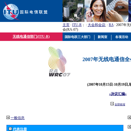
主页
:
ITU-R
； :
大会和会议
; :
RA
: 2007
会(RA-07)
无线电通信部门(ITU-R)
国际电联三大部门
新闻室
各项活动
2007年无线电通信全会(
(2007年10月15日-10月19日
«决议汇编»
全部收缩
一般信息
代表注册