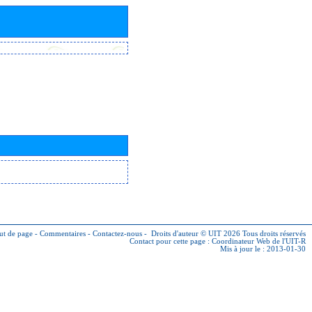
ut de page
-
Commentaires
-
Contactez-nous
-
Droits d'auteur © UIT 2026
Tous droits réservés
Contact pour cette page :
Coordinateur Web de l'UIT-R
Mis à jour le : 2013-01-30