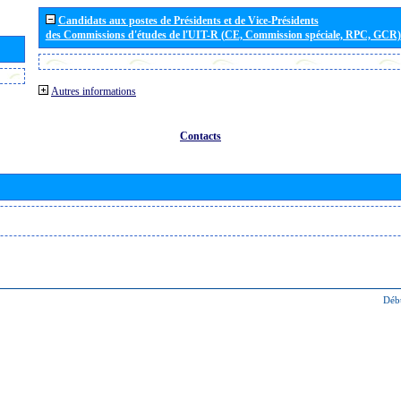
Candidats aux postes de Présidents et de Vice-Présidents
des Commissions d'études de l'UIT-R (CE, Commission spéciale, RPC, GCR)
Autres informations
Contacts
Déb