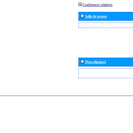
Conférences relatives
Salle de presse
[Newsflashes]