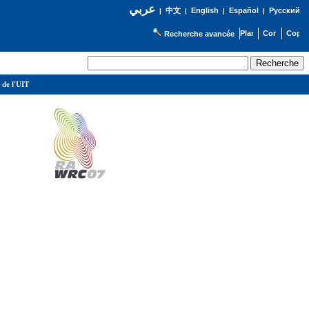
عربي
English
Español
Русский
|
中文
|
|
|
Recherche avancée
 de l'UIT