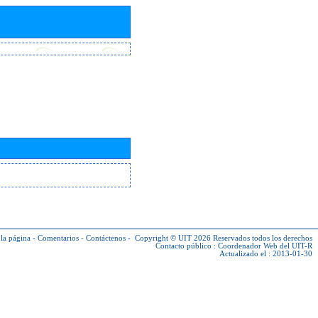
la página
-
Comentarios
-
Contáctenos
-
Copyright © UIT 2026
Reservados todos los derechos
Contacto público :
Coordenador Web del UIT-R
Actualizado el : 2013-01-30