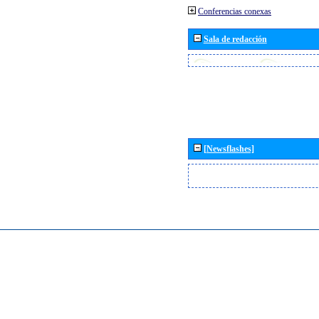
Conferencias conexas
Sala de redacción
[Newsflashes]