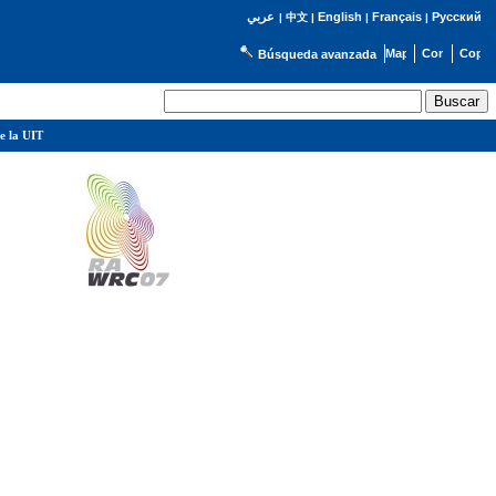
English
Français
Русский
عربي
|
中文
|
|
|
Búsqueda avanzada
e la UIT