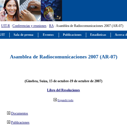
:
UIT-R
:
Conferencias y reuniones
:
RA
: Asamblea de Radiocomunicaciones 2007 (AR-07)
 UIT
Sala de prensa
Eventos
Publicaciones
Estadísticas
Acerca d
Asamblea de Radiocomunicaciones 2007 (AR-07)
(Ginebra, Suiza, 15 de octubre-19 de octubre de 2007)
Libro del Resoluciones
Expandir todo
Documentos
Publicaciones