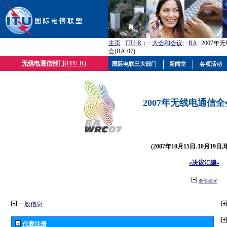
主页
:
ITU-R
； :
大会和会议
; :
RA
: 2007
会(RA-07)
无线电通信部门(ITU-R)
国际电联三大部门
新闻室
各项活动
2007年无线电通信全会(
(2007年10月15日-10月19日
«决议汇编»
全部收缩
一般信息
代表注册