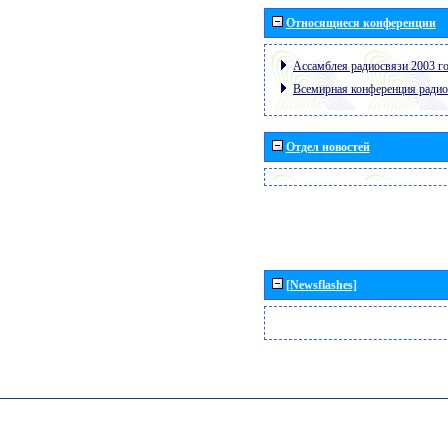
Относящиеся конференции
Ассамблея радиосвязи 2003 го
Всемирная конференция радио
Отдел новостей
[Newsflashes]