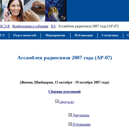
МСЭ-R
:
Конференции и собрания
:
RA
: Ассамблея радиосвязи 2007 года (АР-07)
МСЭ
Отдел новостей
Мероприятия
Публикации
Статистика
С
Ассамблея радиосвязи 2007 года (АР-07)
(Женева, Швейцария, 15 октября - 19 октября 2007 года)
Сборник резолюций
Свернуть все
Документы
Публикации