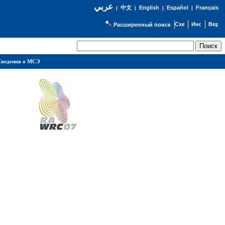
عربي
English
Español
Français
|
中文
|
|
|
Расширенный поиск
ведения о МСЭ