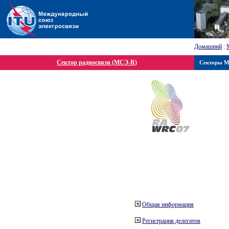
Домашний
:
Сектор радиосвязи (МСЭ-R)
Секторы 
Общая информация
Регистрация делегатов