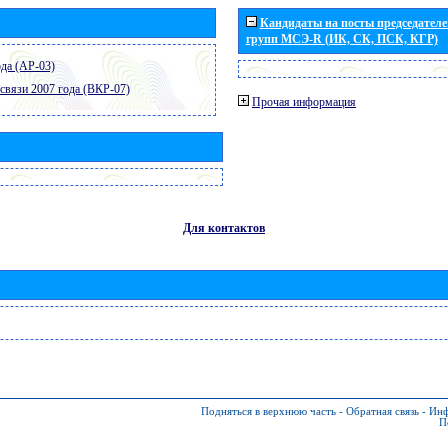
Кандидаты на посты председателей
групп МСЭ-R (ИК, СК, ПСК, КГР)
да (АР-03)
связи 2007 года (ВКР-07)
Прочая информация
Для контактов
Подняться в верхнюю часть
-
Обратная связь
-
Инф
П