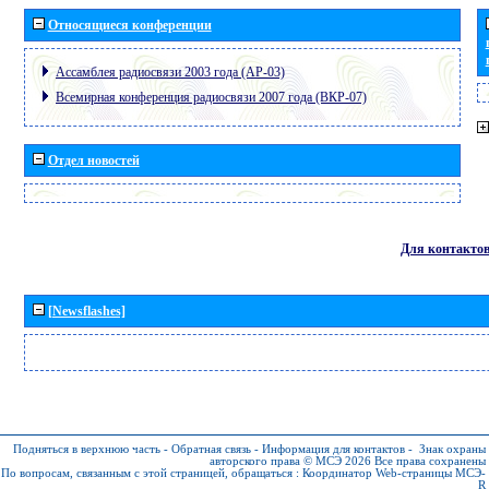
Относящиеся конференции
Ассамблея радиосвязи 2003 года (АР-03)
Всемирная конференция радиосвязи 2007 года (ВКР-07)
Отдел новостей
Для контакто
[Newsflashes]
Подняться в верхнюю часть
-
Обратная связь
-
Информация для контактов
-
Знак охраны
авторского права © МСЭ 2026
Все права сохранены
По вопросам, связанным с этой страницей, обращаться :
Координатор Web-страницы МСЭ-
R